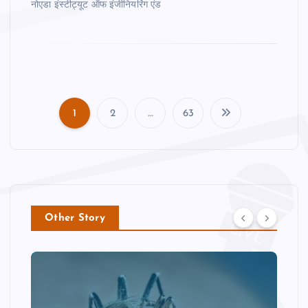
नोएडा इंस्टीट्यूट ऑफ इंजीनियरिंग एंड
1
2
…
63
P
o
s
Other Story
t
s
p