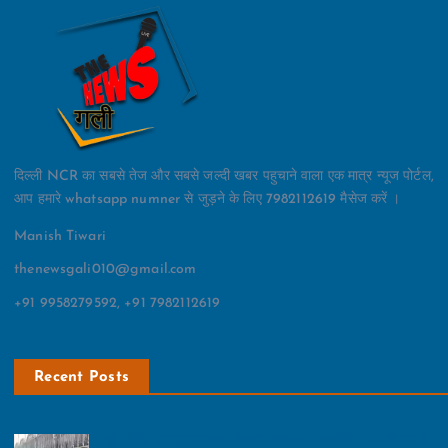
दिल्ली NCR का सबसे तेज और सबसे जल्दी खबर पहुचाने वाला एक मात्र न्यूज पोर्टल,
आप हमारे whatsapp numner से जुड़ने के लिए 7982112619 मैसेज करें ।
Manish Tiwari
thenewsgali010@gmail.com
+91 9958279592, +91 7982112619
Recent Posts
डूब क्षेत्र में बाढ़ का फ‍िर मंडराने लगा खतरा:हथिनी कुंड बैराज से